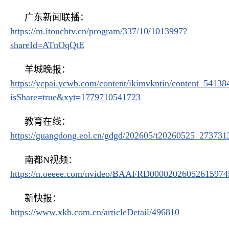
广东新闻联播：
https://m.itouchtv.cn/program/337/10/1013997?
shareId=ATnOqQtE
羊城晚报：
https://ycpai.ycwb.com/content/ikimvkntin/content_54138
isShare=true&xyt=1779710541723
教育在线：
https://guangdong.eol.cn/gdgd/202605/t20260525_273731
南都N视频：
https://n.oeeee.com/nvideo/BAAFRD00002026052615974
新快报：
https://www.xkb.com.cn/articleDetail/496810