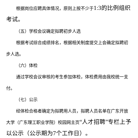
1:3的比例组织
根据岗位应聘具体情况，原则上按不少于
考试。
（五）
学校会议
确定拟聘初步人选
根据考试综合成绩排名，
根据相关制度提交上会
确定拟聘初
步人选。
（六）体检
通过
学校会议
审核的考生参加体检，体检费用由我校统一支
付。
（
七
）公示
经体检合格者确定为拟聘用人员，拟聘人员名单在广东开放
“人才招聘”专栏上予
大学（广东理工职业学院）校园网主页
以公示（公示期为7个工作日）。