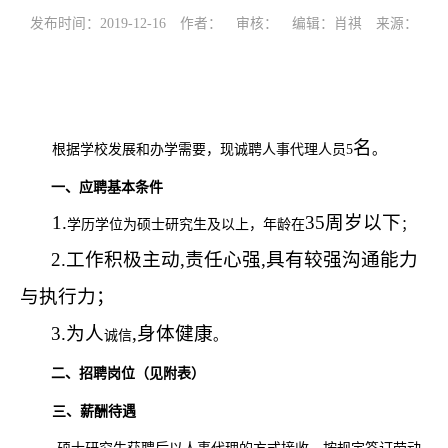
发布时间：2019-12-16 作者： 审核： 编辑：肖祺 来源：
名
根据学校发展和办学需要，现诚聘人事代理人员5
。
一、应聘基本条件
1.
35周岁以下
学历学位为
硕士研究生
及以上
，年龄在
；
2
.工作积极主动,责任心强,具有较强沟通能力
与执行力；
3
.为人
,身体健康
诚信
。
二、招聘岗位
（见附表）
三、薪酬待遇