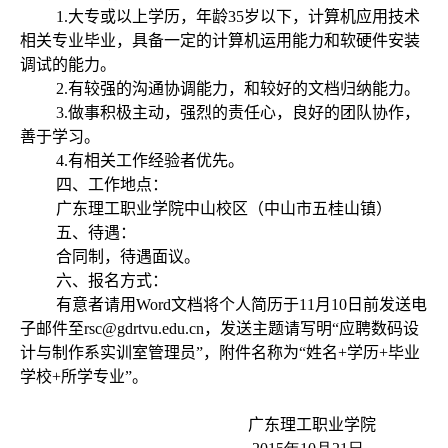
1.
大专或以上学历，年龄
35
岁以下，计算机应用技术
相关专业毕业，具备一定的计算机运用能力和软硬件安装
调试的能力。
2.
有较强的沟通协调能力，和较好的文档归纳能力。
3.
做事积极主动，强烈的责任心，良好的团队协作，
善于学习。
4.
有相关工作经验者优先。
四、工作地点：
广东理工职业学院中山校区（中山市五桂山镇）
五、待遇：
合同制，待遇面议。
六、报名方式：
有意者请用
Word
文档将个人简历于
11
月
10
日
前发送电
子邮件至
rsc@gdrtvu.edu.cn
，发送主题请写明“应聘数码设
计与制作系实训室管理员”，附件名称为“姓名
+
学历
+
毕业
学校
+
所学专业”。
广东理工职业学院