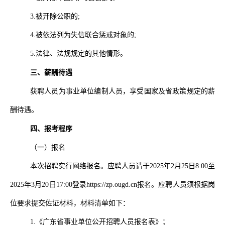
3.
被开除公职的
;
4.
被依法列为失信联合惩戒对象的
;
5.
法律、法规规定的其他情形。
三、薪酬待遇
获聘人员为事业单位编制人员，享受国家及省政策规定的薪
酬待遇。
四、报考程序
（一）报名
本次招聘实行网络报名。应聘人员请于
2025
年
2
月
25
日
8:00
至
2025
年
3
月
20
日
17:00
登录
https://zp.ougd.cn
报名。应聘人员须根据岗
位要求提交佐证材料，材料清单如下：
1.《广东省事业单位公开招聘人员报名表》；