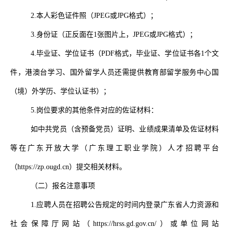
2.本人彩色证件照（
JPEG
或
JPG
格式）；
3.身份证（正反面在
1
张图片上，
JPEG
或
JPG
格式）；
4.毕业证、学位证书（
PDF
格式，毕业证、学位证书各
1
个文
件，港澳台学习、国外留学人员还需提供教育部留学服务中心国
（境）外学历、学位认证书）；
5.岗位要求的其他条件对应的佐证材料：
如中共党员（含预备党员）证明、业绩成果清单及佐证材料
等在广东开放大学（广东理工职业学院）人才招聘平台
（
https://zp.ougd.cn
）提交相关材料。
（二）报名注意事项
1.
应聘人员在招聘公告规定的时间内登录广东省人力资源和
社会保障厅网站（
https://hrss.gd.gov.cn/
）或单位网站