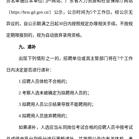
员名单通过本单位门户网站、广东省人力资源和社会保障厅网站
（
https://hrss.gd.gov.cn
/）公示，公示时间为
5
个工作日。经公示无
异议的，自公示期满之日起
30
日内按照规定办理相关手续。不按规
定期限报到的，视为自动放弃录用资格。
九、递补
出现下列情形之一的，招聘单位或其主管部门将在
7
个工作
日内决定是否进行递补：
1.
应聘人员体检不合格的；
2.
考察人选未被确定为拟聘用人员的；
3.
拟聘用人员公示结果导致不能聘用的；
4.
拟聘用人员放弃聘用的；
如果递补，人选应当从同岗位考试合格的应聘人员中按考试
总成绩由高分到低分进行等额递补，并按照公告中有关体检、考