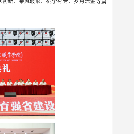
象初新、乘风破浪、桃李芬芳、岁月流金等篇