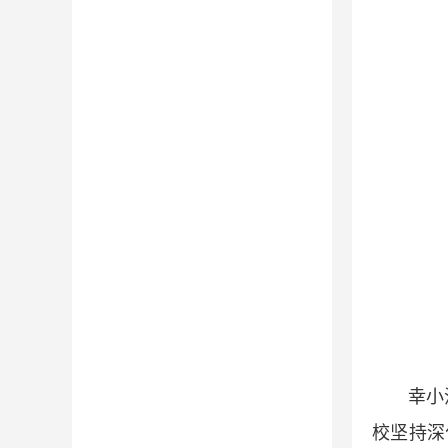
幸小
校坚持深