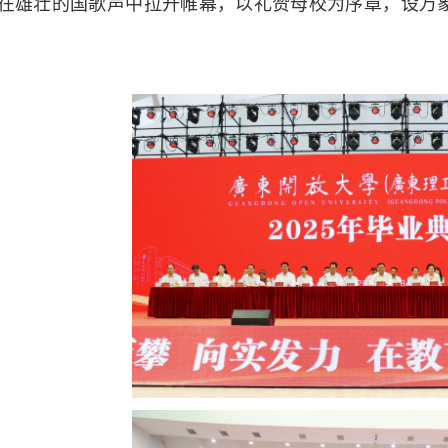
在雄壮的国歌声中拉开帷幕，以礼赞母校为序章，设万