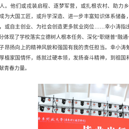
0多人。他们或戎装启程、逐梦军营，或扎根农村、助力
成为大国工匠，或升学深造、进一步丰富知识体系储备
，或自主创业、为社会创造更多就业岗位……幸小涛指
分体现了学校落实立德树人根本任务、深化“职继普”融
子昂扬向上的精神风貌和强国有我的责任担当。幸小涛
厚植家国情怀，练就过硬本领，发扬奋斗精神，到祖国
献青春力量。